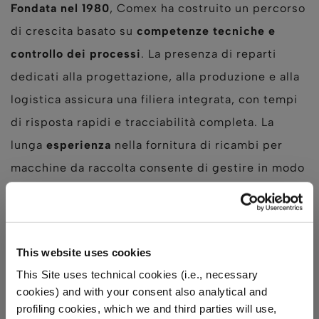
Fondata nel 1980
, Comex ha costruito un percorso
di crescita basato su
competenze tecniche e
controllo dei processi
. La presenza di reparti
dedicati alla progettazione, alla produzione e alla
logistica assicura una filiera integrata, con tempi
di risposta rapidi e tracciabilità completa. La
lunga
esperienza
nella fornitura di ricambi per
macchine da raccolta consente di gestire in modo
efficiente sia le richieste ripetitive di magazzino
sia le urgenze stagionali tipiche delle campagne
di raccolta.
This website uses cookies
This Site uses technical cookies (i.e., necessary
cookies) and with your consent also analytical and
profiling cookies, which we and third parties will use,